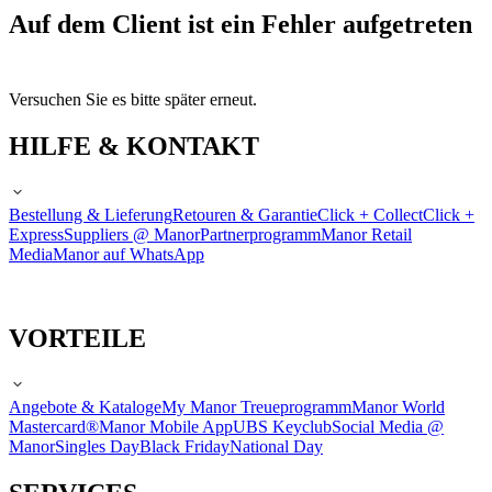
Auf dem Client ist ein Fehler aufgetreten
Versuchen Sie es bitte später erneut.
HILFE & KONTAKT
Bestellung & Lieferung
Retouren & Garantie
Click + Collect
Click +
Express
Suppliers @ Manor
Partnerprogramm
Manor Retail
Media
Manor auf WhatsApp
VORTEILE
Angebote & Kataloge
My Manor Treueprogramm
Manor World
Mastercard®
Manor Mobile App
UBS Keyclub
Social Media @
Manor
Singles Day
Black Friday
National Day