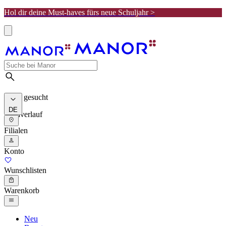
Hol dir deine Must-haves fürs neue Schuljahr >
Meist gesucht
DE
Suchverlauf
Filialen
Konto
Wunschlisten
Warenkorb
Neu