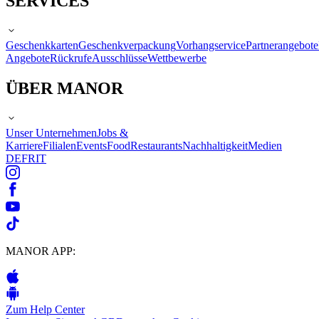
SERVICES
Geschenkkarten
Geschenkverpackung
Vorhangservice
Partnerangebote
Angebote
Rückrufe
Ausschlüsse
Wettbewerbe
ÜBER MANOR
Unser Unternehmen
Jobs &
Karriere
Filialen
Events
Food
Restaurants
Nachhaltigkeit
Medien
DE
FR
IT
MANOR APP:
Zum Help Center