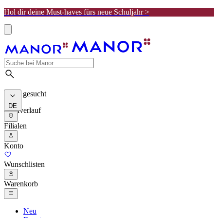
Hol dir deine Must-haves fürs neue Schuljahr >
Meist gesucht
DE
Suchverlauf
Filialen
Konto
Wunschlisten
Warenkorb
Neu