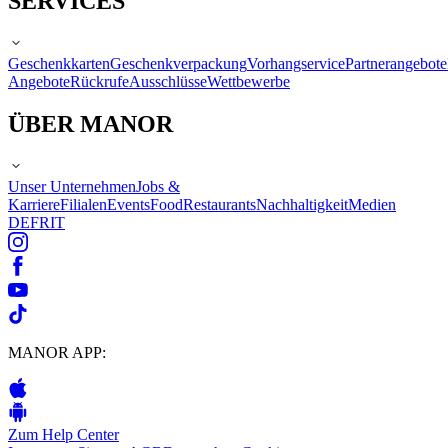
SERVICES
Geschenkkarten
Geschenkverpackung
Vorhangservice
Partnerangebote
Angebote
Rückrufe
Ausschlüsse
Wettbewerbe
ÜBER MANOR
Unser Unternehmen
Jobs &
Karriere
Filialen
Events
Food
Restaurants
Nachhaltigkeit
Medien
DE
FR
IT
MANOR APP:
Zum Help Center