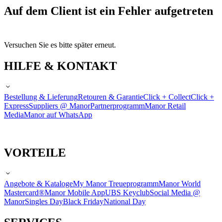
Auf dem Client ist ein Fehler aufgetreten
Versuchen Sie es bitte später erneut.
HILFE & KONTAKT
Bestellung & Lieferung
Retouren & Garantie
Click + Collect
Click +
Express
Suppliers @ Manor
Partnerprogramm
Manor Retail
Media
Manor auf WhatsApp
VORTEILE
Angebote & Kataloge
My Manor Treueprogramm
Manor World
Mastercard®
Manor Mobile App
UBS Keyclub
Social Media @
Manor
Singles Day
Black Friday
National Day