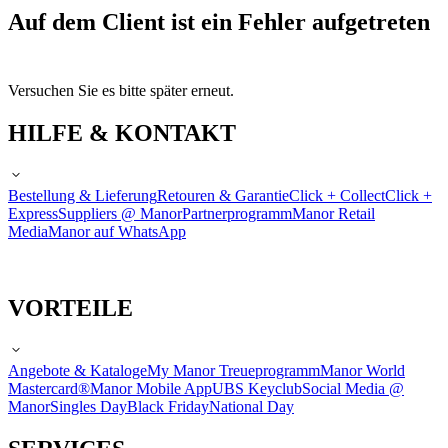
Auf dem Client ist ein Fehler aufgetreten
Versuchen Sie es bitte später erneut.
HILFE & KONTAKT
Bestellung & Lieferung
Retouren & Garantie
Click + Collect
Click +
Express
Suppliers @ Manor
Partnerprogramm
Manor Retail
Media
Manor auf WhatsApp
VORTEILE
Angebote & Kataloge
My Manor Treueprogramm
Manor World
Mastercard®
Manor Mobile App
UBS Keyclub
Social Media @
Manor
Singles Day
Black Friday
National Day