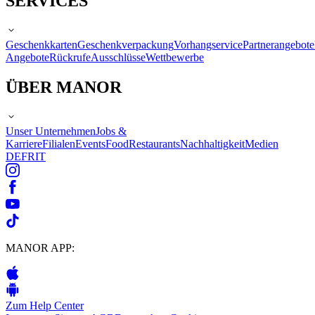
SERVICES
Geschenkkarten
Geschenkverpackung
Vorhangservice
Partnerangebote
Angebote
Rückrufe
Ausschlüsse
Wettbewerbe
ÜBER MANOR
Unser Unternehmen
Jobs &
Karriere
Filialen
Events
Food
Restaurants
Nachhaltigkeit
Medien
DE
FR
IT
MANOR APP:
Zum Help Center