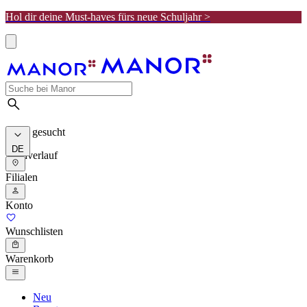
Hol dir deine Must-haves fürs neue Schuljahr >
Meist gesucht
DE
Suchverlauf
Filialen
Konto
Wunschlisten
Warenkorb
Neu