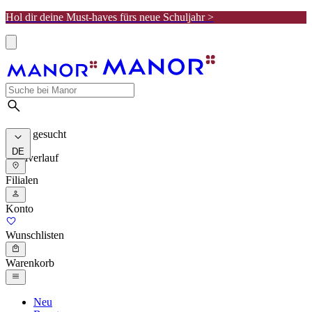
Hol dir deine Must-haves fürs neue Schuljahr >
Meist gesucht
DE
Suchverlauf
Filialen
Konto
Wunschlisten
Warenkorb
Neu