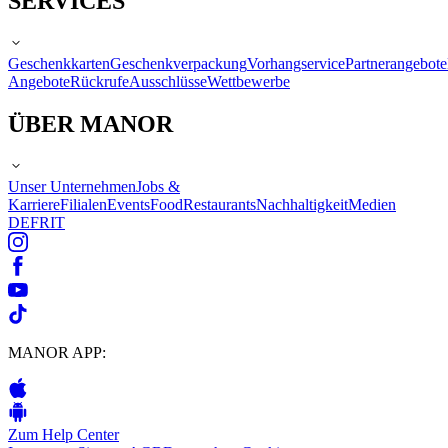
SERVICES
Geschenkkarten
Geschenkverpackung
Vorhangservice
Partnerangebote
Angebote
Rückrufe
Ausschlüsse
Wettbewerbe
ÜBER MANOR
Unser Unternehmen
Jobs &
Karriere
Filialen
Events
Food
Restaurants
Nachhaltigkeit
Medien
DE
FR
IT
MANOR APP:
Zum Help Center