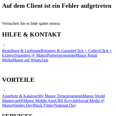
Auf dem Client ist ein Fehler aufgetreten
Versuchen Sie es bitte später erneut.
HILFE & KONTAKT
Bestellung & Lieferung
Retouren & Garantie
Click + Collect
Click +
Express
Suppliers @ Manor
Partnerprogramm
Manor Retail
Media
Manor auf WhatsApp
VORTEILE
Angebote & Kataloge
My Manor Treueprogramm
Manor World
Mastercard®
Manor Mobile App
UBS Keyclub
Social Media @
Manor
Singles Day
Black Friday
National Day