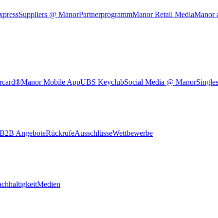
xpress
Suppliers @ Manor
Partnerprogramm
Manor Retail Media
Manor 
rcard®
Manor Mobile App
UBS Keyclub
Social Media @ Manor
Single
B2B Angebote
Rückrufe
Ausschlüsse
Wettbewerbe
chhaltigkeit
Medien