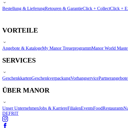
Bestellung & Lieferung
Retouren & Garantie
Click + Collect
Click + E
VORTEILE
Angebote & Kataloge
My Manor Treueprogramm
Manor World Maste
SERVICES
Geschenkkarten
Geschenkverpackung
Vorhangservice
Partnerangebote
ÜBER MANOR
Unser Unternehmen
Jobs & Karriere
Filialen
Events
Food
Restaurants
Na
DE
FR
IT