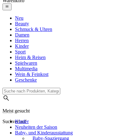
Warenkorb
Neu
Beauty
Schmuck & Uhren
Damen
Herren
Kinder
Sport
Heim & Reisen
Spielwaren
Multimedia
Wein & Feinkost
Geschenke
Meist gesucht
Suchverlauf
Kinder
Neuheiten der Saison
Baby- und Kinderausstattung
Baby-Spaziergang