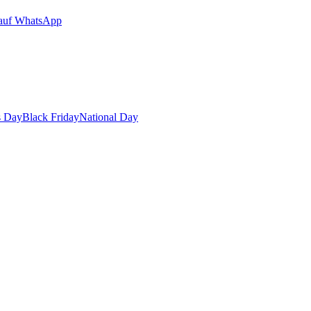
auf WhatsApp
s Day
Black Friday
National Day