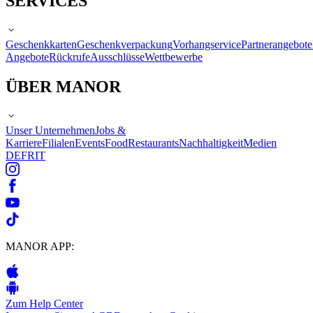
SERVICES
Geschenkkarten
Geschenkverpackung
Vorhangservice
Partnerangebote
Angebote
Rückrufe
Ausschlüsse
Wettbewerbe
ÜBER MANOR
Unser Unternehmen
Jobs &
Karriere
Filialen
Events
Food
Restaurants
Nachhaltigkeit
Medien
DE
FR
IT
MANOR APP:
Zum Help Center