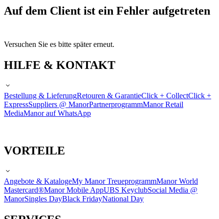
Auf dem Client ist ein Fehler aufgetreten
Versuchen Sie es bitte später erneut.
HILFE & KONTAKT
Bestellung & Lieferung
Retouren & Garantie
Click + Collect
Click +
Express
Suppliers @ Manor
Partnerprogramm
Manor Retail
Media
Manor auf WhatsApp
VORTEILE
Angebote & Kataloge
My Manor Treueprogramm
Manor World
Mastercard®
Manor Mobile App
UBS Keyclub
Social Media @
Manor
Singles Day
Black Friday
National Day