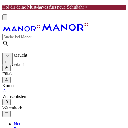
Hol dir deine Must-haves fürs neue Schuljahr >
Meist gesucht
DE
Suchverlauf
Filialen
Konto
Wunschlisten
Warenkorb
Neu