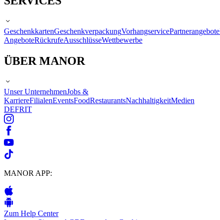
SERVICES
Geschenkkarten
Geschenkverpackung
Vorhangservice
Partnerangebote
Angebote
Rückrufe
Ausschlüsse
Wettbewerbe
ÜBER MANOR
Unser Unternehmen
Jobs &
Karriere
Filialen
Events
Food
Restaurants
Nachhaltigkeit
Medien
DE
FR
IT
MANOR APP:
Zum Help Center