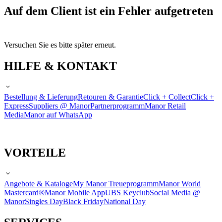
Auf dem Client ist ein Fehler aufgetreten
Versuchen Sie es bitte später erneut.
HILFE & KONTAKT
Bestellung & Lieferung
Retouren & Garantie
Click + Collect
Click +
Express
Suppliers @ Manor
Partnerprogramm
Manor Retail
Media
Manor auf WhatsApp
VORTEILE
Angebote & Kataloge
My Manor Treueprogramm
Manor World
Mastercard®
Manor Mobile App
UBS Keyclub
Social Media @
Manor
Singles Day
Black Friday
National Day