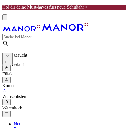
Hol dir deine Must-haves fürs neue Schuljahr >
Meist gesucht
DE
Suchverlauf
Filialen
Konto
Wunschlisten
Warenkorb
Neu