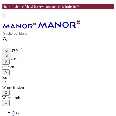
Hol dir deine Must-haves fürs neue Schuljahr >
Meist gesucht
DE
Suchverlauf
Filialen
Konto
Wunschlisten
Warenkorb
Neu