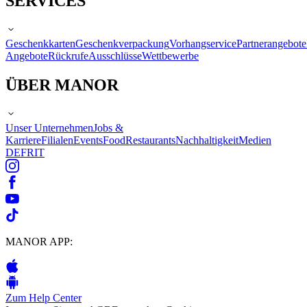
SERVICES
Geschenkkarten
Geschenkverpackung
Vorhangservice
Partnerangebote
Angebote
Rückrufe
Ausschlüsse
Wettbewerbe
ÜBER MANOR
Unser Unternehmen
Jobs &
Karriere
Filialen
Events
Food
Restaurants
Nachhaltigkeit
Medien
DE
FR
IT
MANOR APP:
Zum Help Center