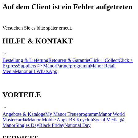
Auf dem Client ist ein Fehler aufgetreten
Versuchen Sie es bitte später erneut.
HILFE & KONTAKT
Bestellung & Lieferung
Retouren & Garantie
Click + Collect
Click +
Express
Suppliers @ Manor
Partnerprogramm
Manor Retail
Media
Manor auf WhatsApp
VORTEILE
Angebote & Kataloge
My Manor Treueprogramm
Manor World
Mastercard®
Manor Mobile App
UBS Keyclub
Social Media @
Manor
Singles Day
Black Friday
National Day