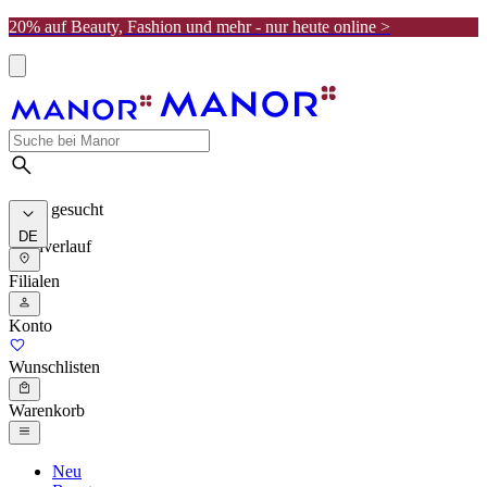
20% auf Beauty, Fashion und mehr - nur heute online >
Meist gesucht
DE
Suchverlauf
Filialen
Konto
Wunschlisten
Warenkorb
Neu