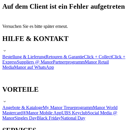
Auf dem Client ist ein Fehler aufgetreten
Versuchen Sie es bitte später erneut.
HILFE & KONTAKT
Bestellung & Lieferung
Retouren & Garantie
Click + Collect
Click +
Express
Suppliers @ Manor
Partnerprogramm
Manor Retail
Media
Manor auf WhatsApp
VORTEILE
Angebote & Kataloge
My Manor Treueprogramm
Manor World
Mastercard®
Manor Mobile App
UBS Keyclub
Social Media @
Manor
Singles Day
Black Friday
National Day