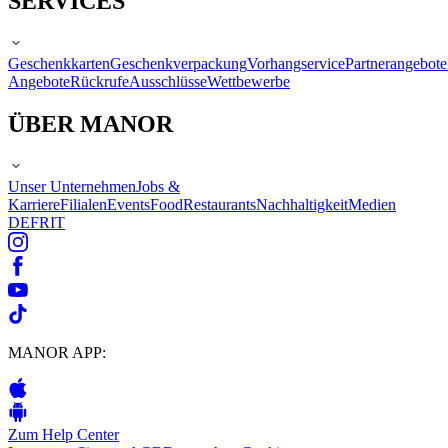
SERVICES
Geschenkkarten
Geschenkverpackung
Vorhangservice
Partnerangebote
Angebote
Rückrufe
Ausschlüsse
Wettbewerbe
ÜBER MANOR
Unser Unternehmen
Jobs &
Karriere
Filialen
Events
Food
Restaurants
Nachhaltigkeit
Medien
DE
FR
IT
MANOR APP:
Zum Help Center