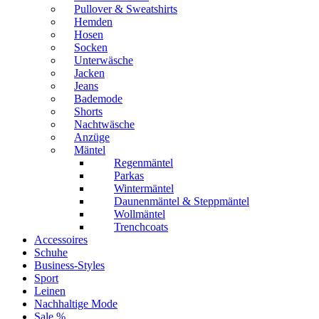
Pullover & Sweatshirts
Hemden
Hosen
Socken
Unterwäsche
Jacken
Jeans
Bademode
Shorts
Nachtwäsche
Anzüge
Mäntel
Regenmäntel
Parkas
Wintermäntel
Daunenmäntel & Steppmäntel
Wollmäntel
Trenchcoats
Accessoires
Schuhe
Business-Styles
Sport
Leinen
Nachhaltige Mode
Sale %