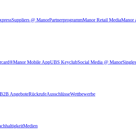
xpress
Suppliers @ Manor
Partnerprogramm
Manor Retail Media
Manor 
rcard®
Manor Mobile App
UBS Keyclub
Social Media @ Manor
Single
B2B Angebote
Rückrufe
Ausschlüsse
Wettbewerbe
chhaltigkeit
Medien