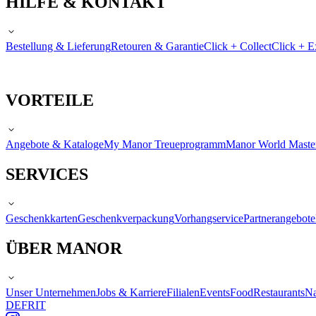
HILFE & KONTAKT
Bestellung & Lieferung
Retouren & Garantie
Click + Collect
Click + E
VORTEILE
Angebote & Kataloge
My Manor Treueprogramm
Manor World Maste
SERVICES
Geschenkkarten
Geschenkverpackung
Vorhangservice
Partnerangebote
ÜBER MANOR
Unser Unternehmen
Jobs & Karriere
Filialen
Events
Food
Restaurants
Na
DE
FR
IT