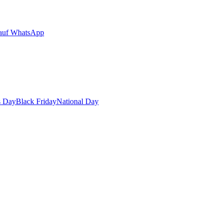
auf WhatsApp
s Day
Black Friday
National Day