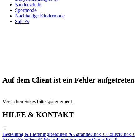
Kinderschuhe
Sportmode
Nachhaltige Kindermode
Sale %
Auf dem Client ist ein Fehler aufgetreten
Versuchen Sie es bitte später erneut.
HILFE & KONTAKT
Bestellung & Lieferung
Retouren & Garantie
Click + Collect
Click +
Express
Suppliers @ Manor
Partnerprogramm
Manor Retail