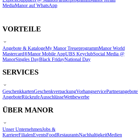
Media
Manor auf WhatsApp
VORTEILE
Angebote & Kataloge
My Manor Treueprogramm
Manor World
Mastercard®
Manor Mobile App
UBS Keyclub
Social Media @
Manor
Singles Day
Black Friday
National Day
SERVICES
Geschenkkarten
Geschenkverpackung
Vorhangservice
Partnerangebote
Angebote
Rückrufe
Ausschlüsse
Wettbewerbe
ÜBER MANOR
Unser Unternehmen
Jobs &
Karriere
Filialen
Events
Food
Restaurants
Nachhaltigkeit
Medien