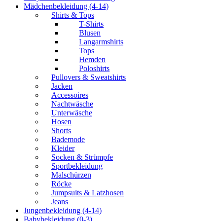
Mädchenbekleidung (4-14)
Shirts & Tops
T-Shirts
Blusen
Langarmshirts
Tops
Hemden
Poloshirts
Pullovers & Sweatshirts
Jacken
Accessoires
Nachtwäsche
Unterwäsche
Hosen
Shorts
Bademode
Kleider
Socken & Strümpfe
Sportbekleidung
Malschürzen
Röcke
Jumpsuits & Latzhosen
Jeans
Jungenbekleidung (4-14)
Babybekleidung (0-3)