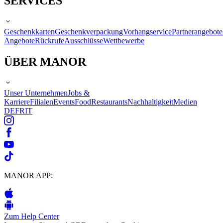
SERVICES
Geschenkkarten
Geschenkverpackung
Vorhangservice
Partnerangebote
Angebote
Rückrufe
Ausschlüsse
Wettbewerbe
ÜBER MANOR
Unser Unternehmen
Jobs &
Karriere
Filialen
Events
Food
Restaurants
Nachhaltigkeit
Medien
DE
FR
IT
MANOR APP:
Zum Help Center