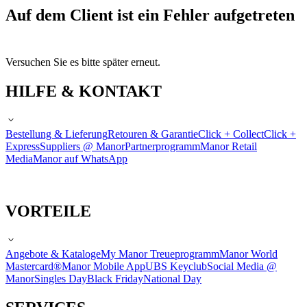
Auf dem Client ist ein Fehler aufgetreten
Versuchen Sie es bitte später erneut.
HILFE & KONTAKT
Bestellung & Lieferung
Retouren & Garantie
Click + Collect
Click +
Express
Suppliers @ Manor
Partnerprogramm
Manor Retail
Media
Manor auf WhatsApp
VORTEILE
Angebote & Kataloge
My Manor Treueprogramm
Manor World
Mastercard®
Manor Mobile App
UBS Keyclub
Social Media @
Manor
Singles Day
Black Friday
National Day