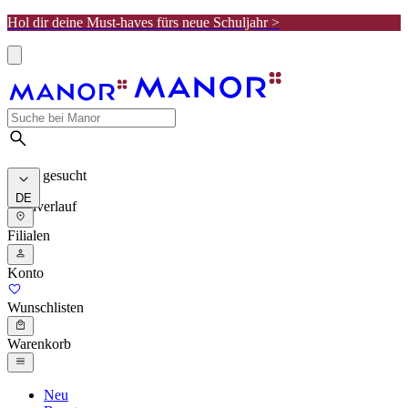
Hol dir deine Must-haves fürs neue Schuljahr >
Meist gesucht
DE
Suchverlauf
Filialen
Konto
Wunschlisten
Warenkorb
Neu