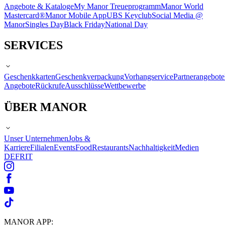
Angebote & Kataloge
My Manor Treueprogramm
Manor World
Mastercard®
Manor Mobile App
UBS Keyclub
Social Media @
Manor
Singles Day
Black Friday
National Day
SERVICES
Geschenkkarten
Geschenkverpackung
Vorhangservice
Partnerangebote
Angebote
Rückrufe
Ausschlüsse
Wettbewerbe
ÜBER MANOR
Unser Unternehmen
Jobs &
Karriere
Filialen
Events
Food
Restaurants
Nachhaltigkeit
Medien
DE
FR
IT
MANOR APP: