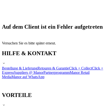
Auf dem Client ist ein Fehler aufgetreten
Versuchen Sie es bitte später erneut.
HILFE & KONTAKT
Bestellung & Lieferung
Retouren & Garantie
Click + Collect
Click +
Express
Suppliers @ Manor
Partnerprogramm
Manor Retail
Media
Manor auf WhatsApp
VORTEILE