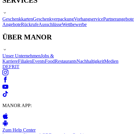
SERVICES
Geschenkkarten
Geschenkverpackung
Vorhangservice
Partnerangebote
Angebote
Rückrufe
Ausschlüsse
Wettbewerbe
ÜBER MANOR
Unser Unternehmen
Jobs &
Karriere
Filialen
Events
Food
Restaurants
Nachhaltigkeit
Medien
DE
FR
IT
MANOR APP:
Zum Help Center