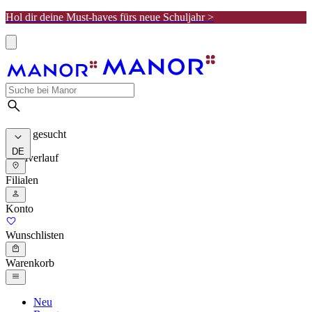
Hol dir deine Must-haves fürs neue Schuljahr >
Meist gesucht
DE
Suchverlauf
Filialen
Konto
Wunschlisten
Warenkorb
Neu