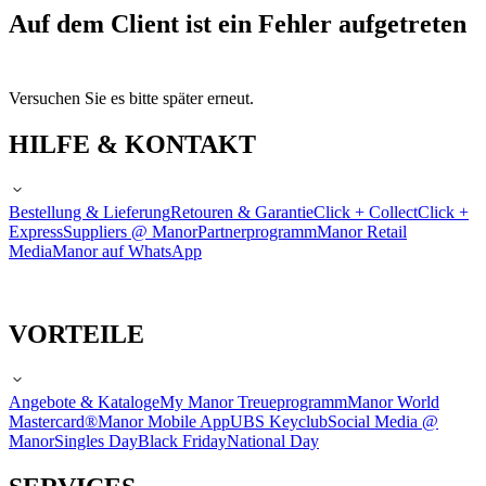
Auf dem Client ist ein Fehler aufgetreten
Versuchen Sie es bitte später erneut.
HILFE & KONTAKT
Bestellung & Lieferung
Retouren & Garantie
Click + Collect
Click +
Express
Suppliers @ Manor
Partnerprogramm
Manor Retail
Media
Manor auf WhatsApp
VORTEILE
Angebote & Kataloge
My Manor Treueprogramm
Manor World
Mastercard®
Manor Mobile App
UBS Keyclub
Social Media @
Manor
Singles Day
Black Friday
National Day