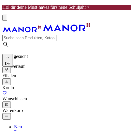
Hol dir deine Must-haves fürs neue Schuljahr >
Meist gesucht
DE
Suchverlauf
Filialen
Konto
Wunschlisten
Warenkorb
Neu