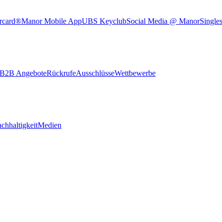
rcard®
Manor Mobile App
UBS Keyclub
Social Media @ Manor
Single
B2B Angebote
Rückrufe
Ausschlüsse
Wettbewerbe
chhaltigkeit
Medien