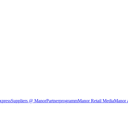
xpress
Suppliers @ Manor
Partnerprogramm
Manor Retail Media
Manor 