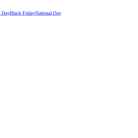
s Day
Black Friday
National Day