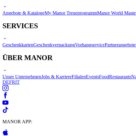
Angebote & Kataloge
My Manor Treueprogramm
Manor World Maste
SERVICES
Geschenkkarten
Geschenkverpackung
Vorhangservice
Partnerangebote
ÜBER MANOR
Unser Unternehmen
Jobs & Karriere
Filialen
Events
Food
Restaurants
Na
DE
FR
IT
MANOR APP: