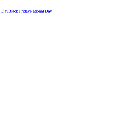
s Day
Black Friday
National Day