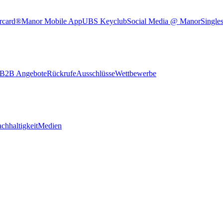
rcard®
Manor Mobile App
UBS Keyclub
Social Media @ Manor
Single
B2B Angebote
Rückrufe
Ausschlüsse
Wettbewerbe
chhaltigkeit
Medien