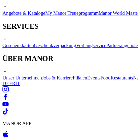
Angebote & Kataloge
My Manor Treueprogramm
Manor World Maste
SERVICES
Geschenkkarten
Geschenkverpackung
Vorhangservice
Partnerangebote
ÜBER MANOR
Unser Unternehmen
Jobs & Karriere
Filialen
Events
Food
Restaurants
Na
DE
FR
IT
MANOR APP: