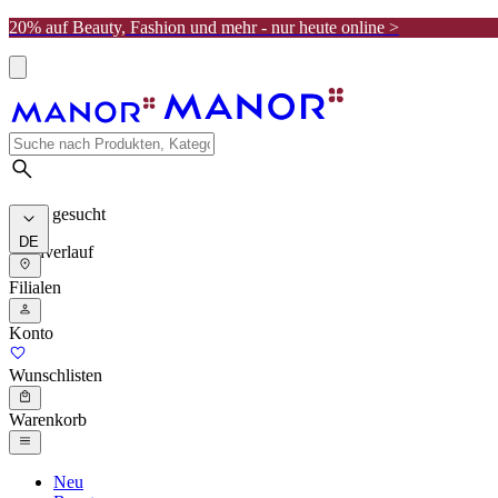
20% auf Beauty, Fashion und mehr - nur heute online >
Meist gesucht
DE
Suchverlauf
Filialen
Konto
Wunschlisten
Warenkorb
Neu