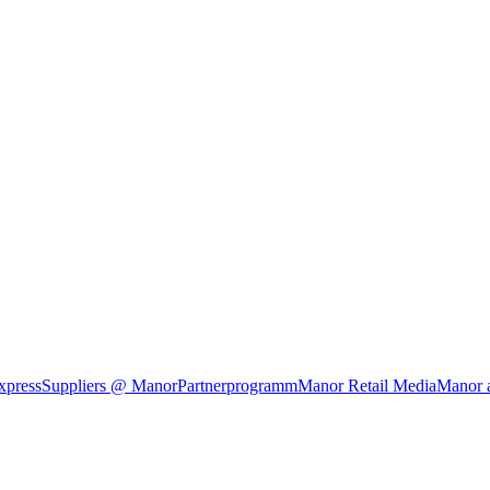
xpress
Suppliers @ Manor
Partnerprogramm
Manor Retail Media
Manor 