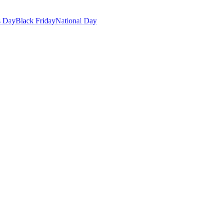
s Day
Black Friday
National Day