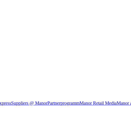
xpress
Suppliers @ Manor
Partnerprogramm
Manor Retail Media
Manor 