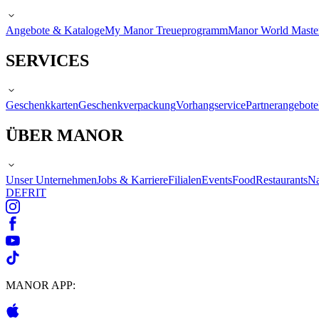
Angebote & Kataloge
My Manor Treueprogramm
Manor World Maste
SERVICES
Geschenkkarten
Geschenkverpackung
Vorhangservice
Partnerangebote
ÜBER MANOR
Unser Unternehmen
Jobs & Karriere
Filialen
Events
Food
Restaurants
Na
DE
FR
IT
MANOR APP: