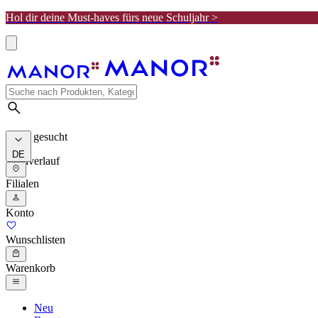
Hol dir deine Must-haves fürs neue Schuljahr >
Meist gesucht
DE
Suchverlauf
Filialen
Konto
Wunschlisten
Warenkorb
Neu