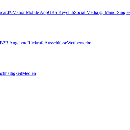
rcard®
Manor Mobile App
UBS Keyclub
Social Media @ Manor
Single
B2B Angebote
Rückrufe
Ausschlüsse
Wettbewerbe
chhaltigkeit
Medien