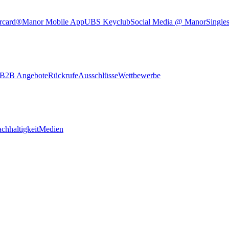
rcard®
Manor Mobile App
UBS Keyclub
Social Media @ Manor
Single
B2B Angebote
Rückrufe
Ausschlüsse
Wettbewerbe
chhaltigkeit
Medien