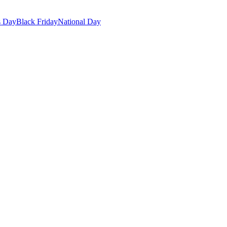
s Day
Black Friday
National Day