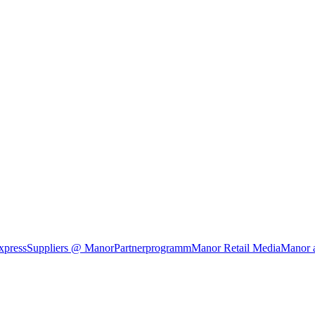
xpress
Suppliers @ Manor
Partnerprogramm
Manor Retail Media
Manor 