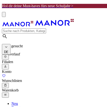
Hol dir deine Must-haves fürs neue Schuljahr >
Meist gesucht
DE
Suchverlauf
Filialen
Konto
Wunschlisten
Warenkorb
Neu