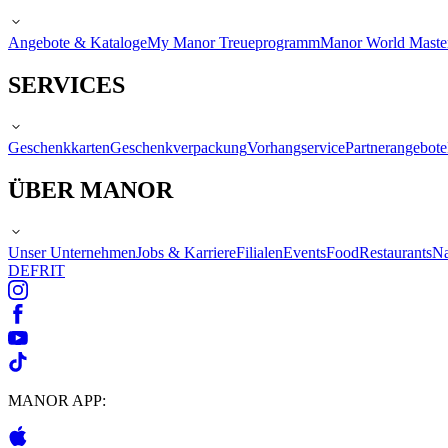
Angebote & Kataloge
My Manor Treueprogramm
Manor World Maste
SERVICES
Geschenkkarten
Geschenkverpackung
Vorhangservice
Partnerangebote
ÜBER MANOR
Unser Unternehmen
Jobs & Karriere
Filialen
Events
Food
Restaurants
Na
DE
FR
IT
MANOR APP: