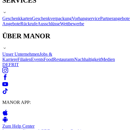
SERVICES
Geschenkkarten
Geschenkverpackung
Vorhangservice
Partnerangebote
Angebote
Rückrufe
Ausschlüsse
Wettbewerbe
ÜBER MANOR
Unser Unternehmen
Jobs &
Karriere
Filialen
Events
Food
Restaurants
Nachhaltigkeit
Medien
DE
FR
IT
MANOR APP:
Zum Help Center