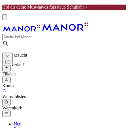
Hol dir deine Must-haves fürs neue Schuljahr >
Meist gesucht
DE
Suchverlauf
Filialen
Konto
Wunschlisten
Warenkorb
Neu