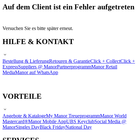
Auf dem Client ist ein Fehler aufgetreten
Versuchen Sie es bitte später erneut.
HILFE & KONTAKT
Bestellung & Lieferung
Retouren & Garantie
Click + Collect
Click +
Express
Suppliers @ Manor
Partnerprogramm
Manor Retail
Media
Manor auf WhatsApp
VORTEILE
Angebote & Kataloge
My Manor Treueprogramm
Manor World
Mastercard®
Manor Mobile App
UBS Keyclub
Social Media @
Manor
Singles Day
Black Friday
National Day