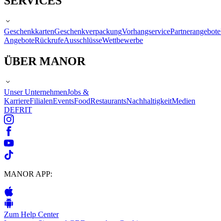
SERVICES
Geschenkkarten
Geschenkverpackung
Vorhangservice
Partnerangebote
Angebote
Rückrufe
Ausschlüsse
Wettbewerbe
ÜBER MANOR
Unser Unternehmen
Jobs &
Karriere
Filialen
Events
Food
Restaurants
Nachhaltigkeit
Medien
DE
FR
IT
MANOR APP:
Zum Help Center