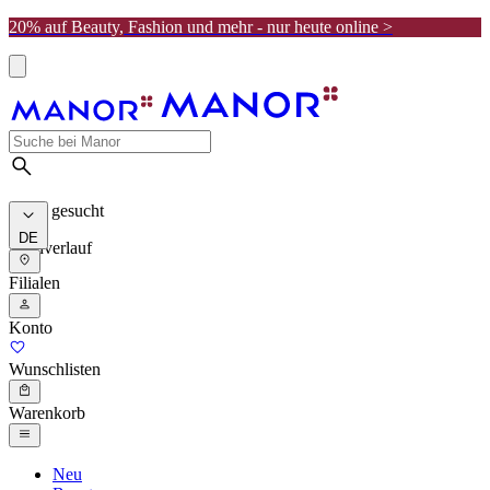
20% auf Beauty, Fashion und mehr - nur heute online >
Meist gesucht
DE
Suchverlauf
Filialen
Konto
Wunschlisten
Warenkorb
Neu