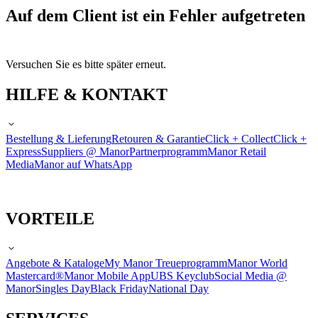
Auf dem Client ist ein Fehler aufgetreten
Versuchen Sie es bitte später erneut.
HILFE & KONTAKT
Bestellung & Lieferung
Retouren & Garantie
Click + Collect
Click +
Express
Suppliers @ Manor
Partnerprogramm
Manor Retail
Media
Manor auf WhatsApp
VORTEILE
Angebote & Kataloge
My Manor Treueprogramm
Manor World
Mastercard®
Manor Mobile App
UBS Keyclub
Social Media @
Manor
Singles Day
Black Friday
National Day