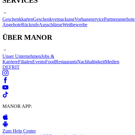
SERVICES
Geschenkkarten
Geschenkverpackung
Vorhangservice
Partnerangebote
Angebote
Rückrufe
Ausschlüsse
Wettbewerbe
ÜBER MANOR
Unser Unternehmen
Jobs &
Karriere
Filialen
Events
Food
Restaurants
Nachhaltigkeit
Medien
DE
FR
IT
MANOR APP:
Zum Help Center