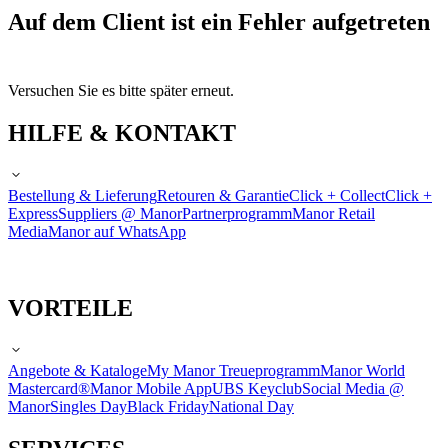
Auf dem Client ist ein Fehler aufgetreten
Versuchen Sie es bitte später erneut.
HILFE & KONTAKT
Bestellung & Lieferung
Retouren & Garantie
Click + Collect
Click +
Express
Suppliers @ Manor
Partnerprogramm
Manor Retail
Media
Manor auf WhatsApp
VORTEILE
Angebote & Kataloge
My Manor Treueprogramm
Manor World
Mastercard®
Manor Mobile App
UBS Keyclub
Social Media @
Manor
Singles Day
Black Friday
National Day