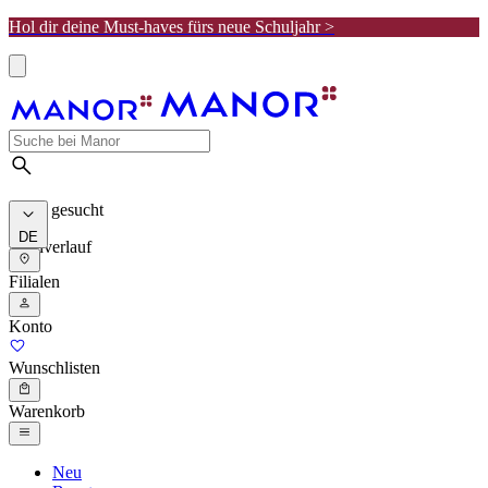
Hol dir deine Must-haves fürs neue Schuljahr >
Meist gesucht
DE
Suchverlauf
Filialen
Konto
Wunschlisten
Warenkorb
Neu