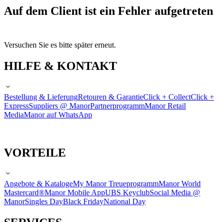
Auf dem Client ist ein Fehler aufgetreten
Versuchen Sie es bitte später erneut.
HILFE & KONTAKT
Bestellung & Lieferung
Retouren & Garantie
Click + Collect
Click +
Express
Suppliers @ Manor
Partnerprogramm
Manor Retail
Media
Manor auf WhatsApp
VORTEILE
Angebote & Kataloge
My Manor Treueprogramm
Manor World
Mastercard®
Manor Mobile App
UBS Keyclub
Social Media @
Manor
Singles Day
Black Friday
National Day