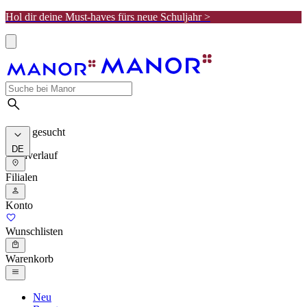
Hol dir deine Must-haves fürs neue Schuljahr >
Meist gesucht
DE
Suchverlauf
Filialen
Konto
Wunschlisten
Warenkorb
Neu