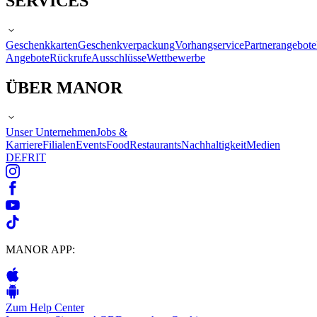
SERVICES
Geschenkkarten
Geschenkverpackung
Vorhangservice
Partnerangebote
Angebote
Rückrufe
Ausschlüsse
Wettbewerbe
ÜBER MANOR
Unser Unternehmen
Jobs &
Karriere
Filialen
Events
Food
Restaurants
Nachhaltigkeit
Medien
DE
FR
IT
MANOR APP:
Zum Help Center