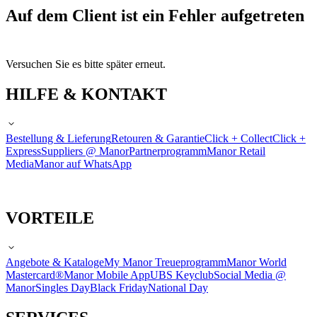
Auf dem Client ist ein Fehler aufgetreten
Versuchen Sie es bitte später erneut.
HILFE & KONTAKT
Bestellung & Lieferung
Retouren & Garantie
Click + Collect
Click +
Express
Suppliers @ Manor
Partnerprogramm
Manor Retail
Media
Manor auf WhatsApp
VORTEILE
Angebote & Kataloge
My Manor Treueprogramm
Manor World
Mastercard®
Manor Mobile App
UBS Keyclub
Social Media @
Manor
Singles Day
Black Friday
National Day