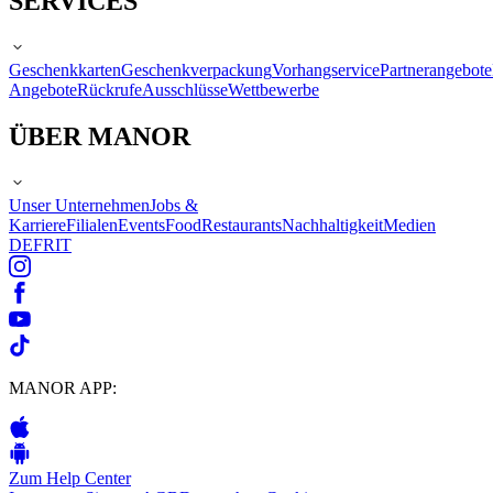
SERVICES
Geschenkkarten
Geschenkverpackung
Vorhangservice
Partnerangebote
Angebote
Rückrufe
Ausschlüsse
Wettbewerbe
ÜBER MANOR
Unser Unternehmen
Jobs &
Karriere
Filialen
Events
Food
Restaurants
Nachhaltigkeit
Medien
DE
FR
IT
MANOR APP:
Zum Help Center