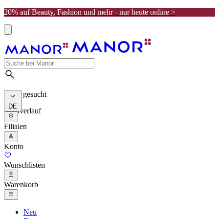
20% auf Beauty, Fashion und mehr - nur heute online >
Meist gesucht
DE
Suchverlauf
Filialen
Konto
Wunschlisten
Warenkorb
Neu