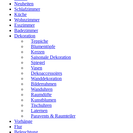
Neuheiten
Schlafzimmer
Küche
Wohnzimmer
Esszimmer
Badezimmer
Dekoration
Teppiche
Blumentöpfe
Kerzen
Saisonale Dekoration
Spiegel
Vasen
Dekoaccessoires
Wanddekoration
Bilderrahmen
Wanduhren
Raumdüfte
Kunstblumen
Tischuhren
Laternen
Paravents & Raumteiler
Vorhänge
Flur
Beleuchtung