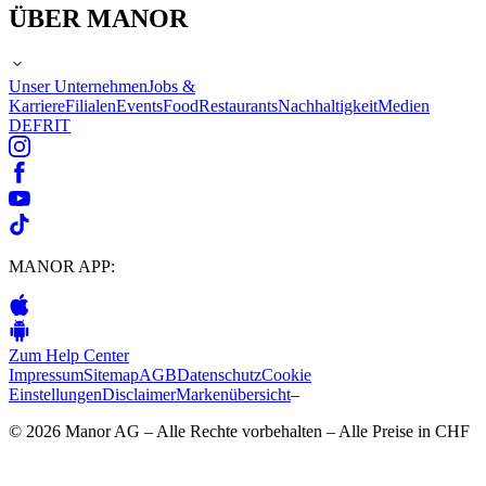
ÜBER MANOR
Unser Unternehmen
Jobs &
Karriere
Filialen
Events
Food
Restaurants
Nachhaltigkeit
Medien
DE
FR
IT
MANOR APP:
Zum Help Center
Impressum
Sitemap
AGB
Datenschutz
Cookie
Einstellungen
Disclaimer
Markenübersicht
–
© 2026 Manor AG – Alle Rechte vorbehalten – Alle Preise in CHF