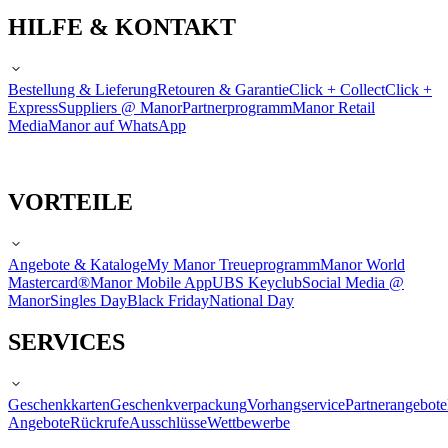
HILFE & KONTAKT
Bestellung & Lieferung
Retouren & Garantie
Click + Collect
Click +
Express
Suppliers @ Manor
Partnerprogramm
Manor Retail
Media
Manor auf WhatsApp
VORTEILE
Angebote & Kataloge
My Manor Treueprogramm
Manor World
Mastercard®
Manor Mobile App
UBS Keyclub
Social Media @
Manor
Singles Day
Black Friday
National Day
SERVICES
Geschenkkarten
Geschenkverpackung
Vorhangservice
Partnerangebote
Angebote
Rückrufe
Ausschlüsse
Wettbewerbe