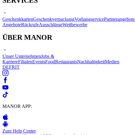
SERVICES
Geschenkkarten
Geschenkverpackung
Vorhangservice
Partnerangebote
Angebote
Rückrufe
Ausschlüsse
Wettbewerbe
ÜBER MANOR
Unser Unternehmen
Jobs &
Karriere
Filialen
Events
Food
Restaurants
Nachhaltigkeit
Medien
DE
FR
IT
MANOR APP:
Zum Help Center