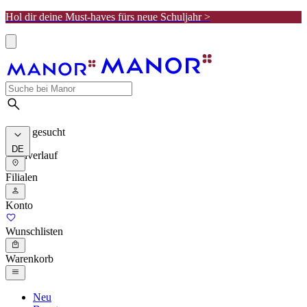
Hol dir deine Must-haves fürs neue Schuljahr >
Meist gesucht
DE
Suchverlauf
Filialen
Konto
Wunschlisten
Warenkorb
Neu