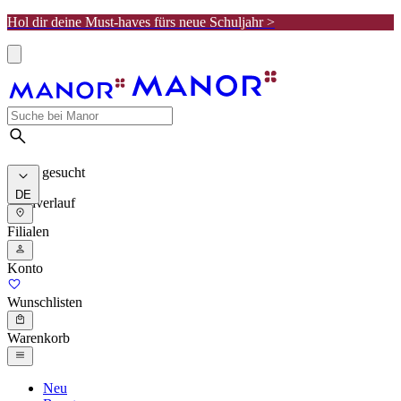
Hol dir deine Must-haves fürs neue Schuljahr >
Meist gesucht
DE
Suchverlauf
Filialen
Konto
Wunschlisten
Warenkorb
Neu