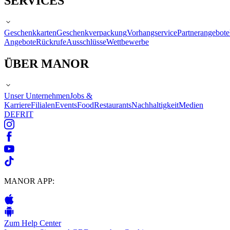
SERVICES
Geschenkkarten
Geschenkverpackung
Vorhangservice
Partnerangebote
Angebote
Rückrufe
Ausschlüsse
Wettbewerbe
ÜBER MANOR
Unser Unternehmen
Jobs &
Karriere
Filialen
Events
Food
Restaurants
Nachhaltigkeit
Medien
DE
FR
IT
MANOR APP:
Zum Help Center