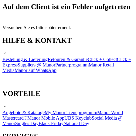
Auf dem Client ist ein Fehler aufgetreten
Versuchen Sie es bitte später erneut.
HILFE & KONTAKT
Bestellung & Lieferung
Retouren & Garantie
Click + Collect
Click +
Express
Suppliers @ Manor
Partnerprogramm
Manor Retail
Media
Manor auf WhatsApp
VORTEILE
Angebote & Kataloge
My Manor Treueprogramm
Manor World
Mastercard®
Manor Mobile App
UBS Keyclub
Social Media @
Manor
Singles Day
Black Friday
National Day