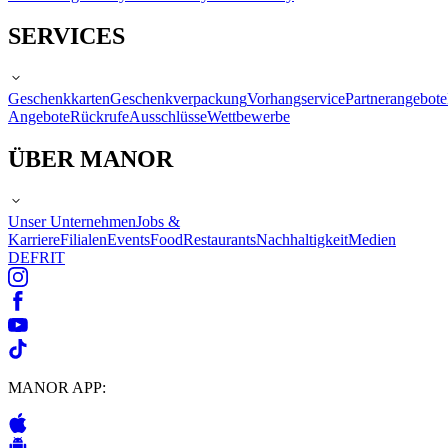
SERVICES
Geschenkkarten
Geschenkverpackung
Vorhangservice
Partnerangebote
Angebote
Rückrufe
Ausschlüsse
Wettbewerbe
ÜBER MANOR
Unser Unternehmen
Jobs &
Karriere
Filialen
Events
Food
Restaurants
Nachhaltigkeit
Medien
DE
FR
IT
MANOR APP: