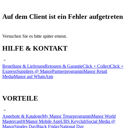
Auf dem Client ist ein Fehler aufgetreten
Versuchen Sie es bitte später erneut.
HILFE & KONTAKT
Bestellung & Lieferung
Retouren & Garantie
Click + Collect
Click +
Express
Suppliers @ Manor
Partnerprogramm
Manor Retail
Media
Manor auf WhatsApp
VORTEILE
Angebote & Kataloge
My Manor Treueprogramm
Manor World
Mastercard®
Manor Mobile App
UBS Keyclub
Social Media @
Manor
Singles Day
Black Friday
National Day