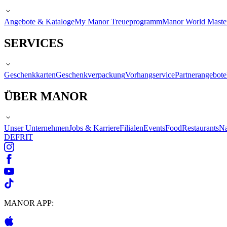
Angebote & Kataloge
My Manor Treueprogramm
Manor World Maste
SERVICES
Geschenkkarten
Geschenkverpackung
Vorhangservice
Partnerangebote
ÜBER MANOR
Unser Unternehmen
Jobs & Karriere
Filialen
Events
Food
Restaurants
Na
DE
FR
IT
MANOR APP: