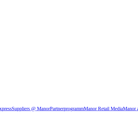
xpress
Suppliers @ Manor
Partnerprogramm
Manor Retail Media
Manor 