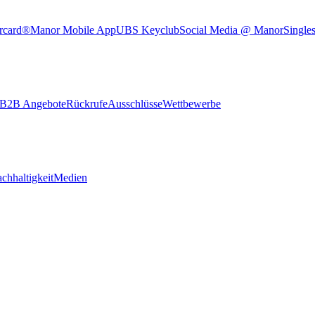
rcard®
Manor Mobile App
UBS Keyclub
Social Media @ Manor
Single
B2B Angebote
Rückrufe
Ausschlüsse
Wettbewerbe
chhaltigkeit
Medien