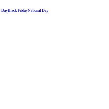
s Day
Black Friday
National Day