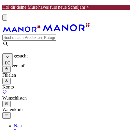
Hol dir deine Must-haves fürs neue Schuljahr >
Meist gesucht
DE
Suchverlauf
Filialen
Konto
Wunschlisten
Warenkorb
Neu