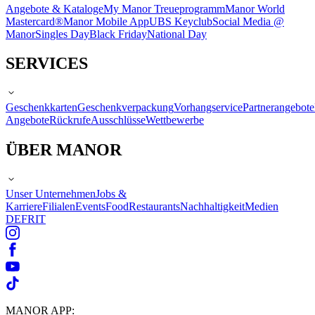
Angebote & Kataloge
My Manor Treueprogramm
Manor World
Mastercard®
Manor Mobile App
UBS Keyclub
Social Media @
Manor
Singles Day
Black Friday
National Day
SERVICES
Geschenkkarten
Geschenkverpackung
Vorhangservice
Partnerangebote
Angebote
Rückrufe
Ausschlüsse
Wettbewerbe
ÜBER MANOR
Unser Unternehmen
Jobs &
Karriere
Filialen
Events
Food
Restaurants
Nachhaltigkeit
Medien
DE
FR
IT
MANOR APP: