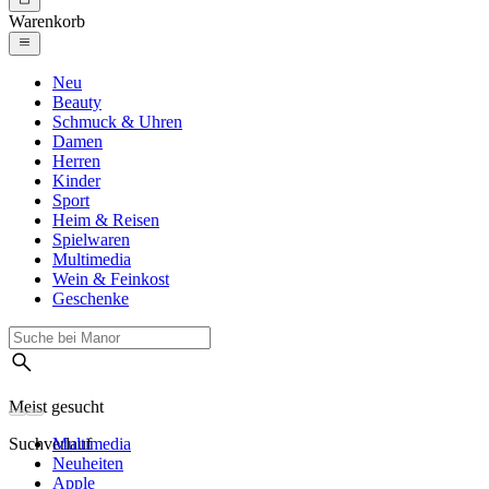
Warenkorb
Neu
Beauty
Schmuck & Uhren
Damen
Herren
Kinder
Sport
Heim & Reisen
Spielwaren
Multimedia
Wein & Feinkost
Geschenke
Meist gesucht
Suchverlauf
Multimedia
Neuheiten
Apple