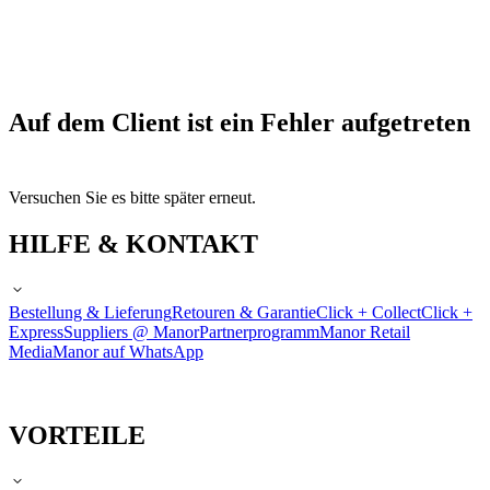
Auf dem Client ist ein Fehler aufgetreten
Versuchen Sie es bitte später erneut.
HILFE & KONTAKT
Bestellung & Lieferung
Retouren & Garantie
Click + Collect
Click +
Express
Suppliers @ Manor
Partnerprogramm
Manor Retail
Media
Manor auf WhatsApp
VORTEILE