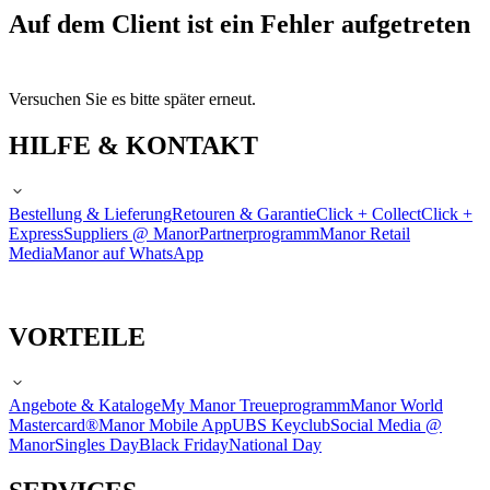
Auf dem Client ist ein Fehler aufgetreten
Versuchen Sie es bitte später erneut.
HILFE & KONTAKT
Bestellung & Lieferung
Retouren & Garantie
Click + Collect
Click +
Express
Suppliers @ Manor
Partnerprogramm
Manor Retail
Media
Manor auf WhatsApp
VORTEILE
Angebote & Kataloge
My Manor Treueprogramm
Manor World
Mastercard®
Manor Mobile App
UBS Keyclub
Social Media @
Manor
Singles Day
Black Friday
National Day