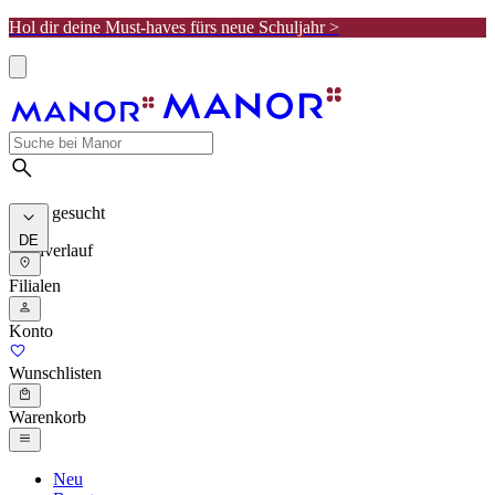
Hol dir deine Must-haves fürs neue Schuljahr >
Meist gesucht
DE
Suchverlauf
Filialen
Konto
Wunschlisten
Warenkorb
Neu