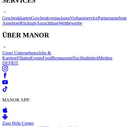
SERVICES
Geschenkkarten
Geschenkverpackung
Vorhangservice
Partnerangebote
Angebote
Rückrufe
Ausschlüsse
Wettbewerbe
ÜBER MANOR
Unser Unternehmen
Jobs &
Karriere
Filialen
Events
Food
Restaurants
Nachhaltigkeit
Medien
DE
FR
IT
MANOR APP:
Zum Help Center