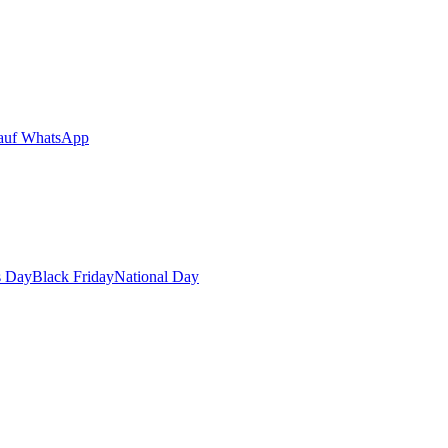
auf WhatsApp
s Day
Black Friday
National Day