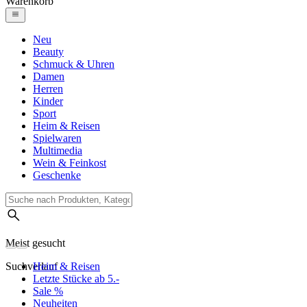
Warenkorb
Neu
Beauty
Schmuck & Uhren
Damen
Herren
Kinder
Sport
Heim & Reisen
Spielwaren
Multimedia
Wein & Feinkost
Geschenke
Meist gesucht
Suchverlauf
Heim & Reisen
Letzte Stücke ab 5.-
Sale %
Neuheiten