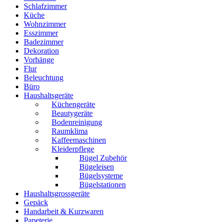
Schlafzimmer
Küche
Wohnzimmer
Esszimmer
Badezimmer
Dekoration
Vorhänge
Flur
Beleuchtung
Büro
Haushaltsgeräte
Küchengeräte
Beautygeräte
Bodenreinigung
Raumklima
Kaffeemaschinen
Kleiderpflege
Bügel Zubehör
Bügeleisen
Bügelsysteme
Bügelstationen
Haushaltsgrossgeräte
Gepäck
Handarbeit & Kurzwaren
Papeterie