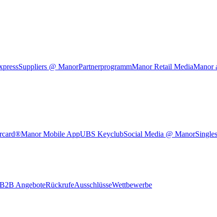
xpress
Suppliers @ Manor
Partnerprogramm
Manor Retail Media
Manor 
rcard®
Manor Mobile App
UBS Keyclub
Social Media @ Manor
Single
B2B Angebote
Rückrufe
Ausschlüsse
Wettbewerbe