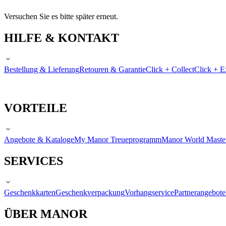
Versuchen Sie es bitte später erneut.
HILFE & KONTAKT
Bestellung & Lieferung
Retouren & Garantie
Click + Collect
Click + E
VORTEILE
Angebote & Kataloge
My Manor Treueprogramm
Manor World Maste
SERVICES
Geschenkkarten
Geschenkverpackung
Vorhangservice
Partnerangebote
ÜBER MANOR