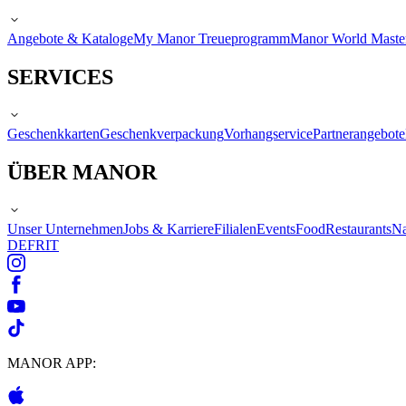
Angebote & Kataloge
My Manor Treueprogramm
Manor World Maste
SERVICES
Geschenkkarten
Geschenkverpackung
Vorhangservice
Partnerangebote
ÜBER MANOR
Unser Unternehmen
Jobs & Karriere
Filialen
Events
Food
Restaurants
Na
DE
FR
IT
MANOR APP: