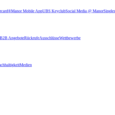
rcard®
Manor Mobile App
UBS Keyclub
Social Media @ Manor
Single
B2B Angebote
Rückrufe
Ausschlüsse
Wettbewerbe
chhaltigkeit
Medien