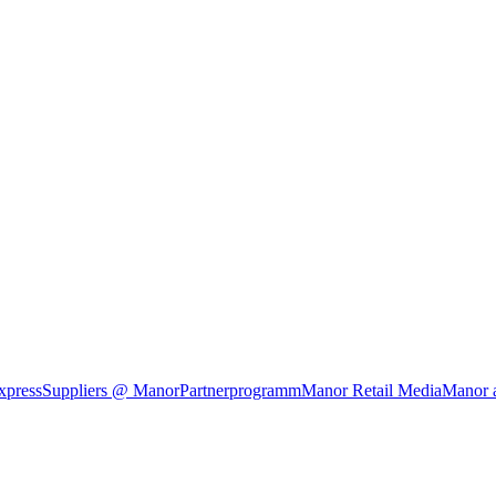
xpress
Suppliers @ Manor
Partnerprogramm
Manor Retail Media
Manor 