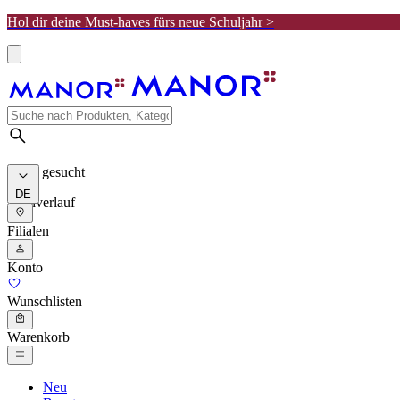
Hol dir deine Must-haves fürs neue Schuljahr >
Meist gesucht
DE
Suchverlauf
Filialen
Konto
Wunschlisten
Warenkorb
Neu