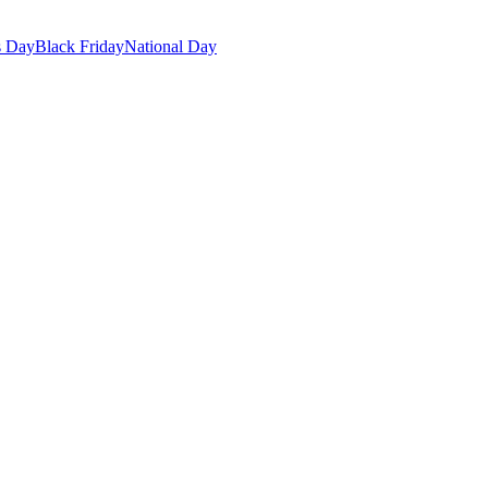
s Day
Black Friday
National Day