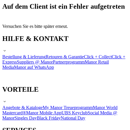
Auf dem Client ist ein Fehler aufgetreten
Versuchen Sie es bitte später erneut.
HILFE & KONTAKT
Bestellung & Lieferung
Retouren & Garantie
Click + Collect
Click +
Express
Suppliers @ Manor
Partnerprogramm
Manor Retail
Media
Manor auf WhatsApp
VORTEILE
Angebote & Kataloge
My Manor Treueprogramm
Manor World
Mastercard®
Manor Mobile App
UBS Keyclub
Social Media @
Manor
Singles Day
Black Friday
National Day