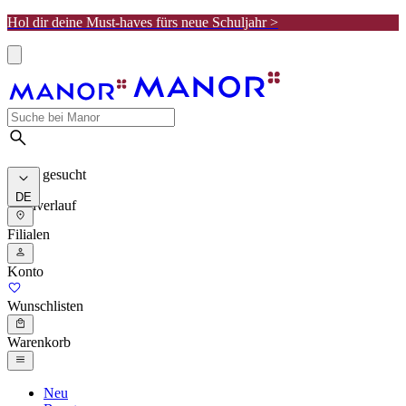
Hol dir deine Must-haves fürs neue Schuljahr >
Meist gesucht
DE
Suchverlauf
Filialen
Konto
Wunschlisten
Warenkorb
Neu