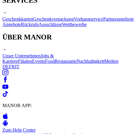
SERVICES
Geschenkkarten
Geschenkverpackung
Vorhangservice
Partnerangebote
Angebote
Rückrufe
Ausschlüsse
Wettbewerbe
ÜBER MANOR
Unser Unternehmen
Jobs &
Karriere
Filialen
Events
Food
Restaurants
Nachhaltigkeit
Medien
DE
FR
IT
MANOR APP:
Zum Help Center