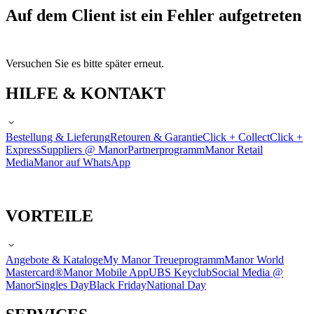
Auf dem Client ist ein Fehler aufgetreten
Versuchen Sie es bitte später erneut.
HILFE & KONTAKT
Bestellung & Lieferung
Retouren & Garantie
Click + Collect
Click +
Express
Suppliers @ Manor
Partnerprogramm
Manor Retail
Media
Manor auf WhatsApp
VORTEILE
Angebote & Kataloge
My Manor Treueprogramm
Manor World
Mastercard®
Manor Mobile App
UBS Keyclub
Social Media @
Manor
Singles Day
Black Friday
National Day