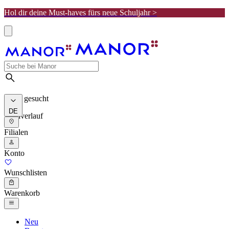
Hol dir deine Must-haves fürs neue Schuljahr >
Meist gesucht
DE
Suchverlauf
Filialen
Konto
Wunschlisten
Warenkorb
Neu