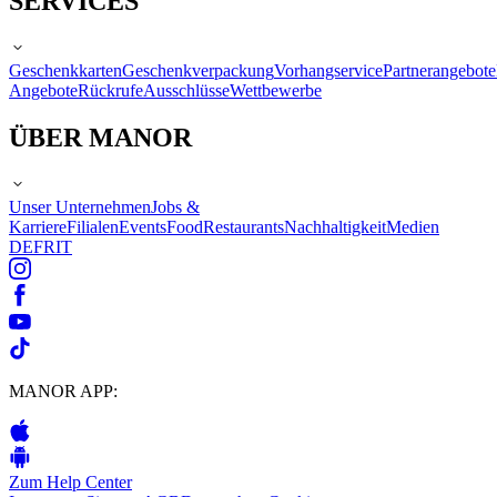
SERVICES
Geschenkkarten
Geschenkverpackung
Vorhangservice
Partnerangebote
Angebote
Rückrufe
Ausschlüsse
Wettbewerbe
ÜBER MANOR
Unser Unternehmen
Jobs &
Karriere
Filialen
Events
Food
Restaurants
Nachhaltigkeit
Medien
DE
FR
IT
MANOR APP:
Zum Help Center