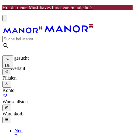
Hol dir deine Must-haves fürs neue Schuljahr >
Meist gesucht
DE
Suchverlauf
Filialen
Konto
Wunschlisten
Warenkorb
Neu