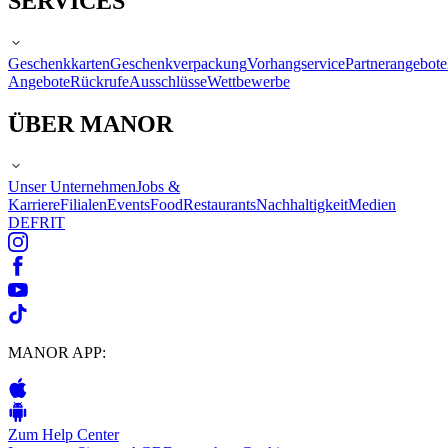
SERVICES
Geschenkkarten
Geschenkverpackung
Vorhangservice
Partnerangebote
Angebote
Rückrufe
Ausschlüsse
Wettbewerbe
ÜBER MANOR
Unser Unternehmen
Jobs &
Karriere
Filialen
Events
Food
Restaurants
Nachhaltigkeit
Medien
DE
FR
IT
MANOR APP:
Zum Help Center