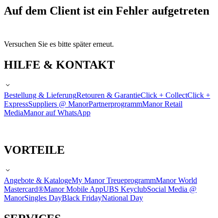
Auf dem Client ist ein Fehler aufgetreten
Versuchen Sie es bitte später erneut.
HILFE & KONTAKT
Bestellung & Lieferung
Retouren & Garantie
Click + Collect
Click +
Express
Suppliers @ Manor
Partnerprogramm
Manor Retail
Media
Manor auf WhatsApp
VORTEILE
Angebote & Kataloge
My Manor Treueprogramm
Manor World
Mastercard®
Manor Mobile App
UBS Keyclub
Social Media @
Manor
Singles Day
Black Friday
National Day