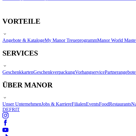
VORTEILE
Angebote & Kataloge
My Manor Treueprogramm
Manor World Maste
SERVICES
Geschenkkarten
Geschenkverpackung
Vorhangservice
Partnerangebote
ÜBER MANOR
Unser Unternehmen
Jobs & Karriere
Filialen
Events
Food
Restaurants
Na
DE
FR
IT