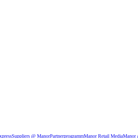
xpress
Suppliers @ Manor
Partnerprogramm
Manor Retail Media
Manor 