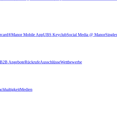
rcard®
Manor Mobile App
UBS Keyclub
Social Media @ Manor
Single
B2B Angebote
Rückrufe
Ausschlüsse
Wettbewerbe
chhaltigkeit
Medien