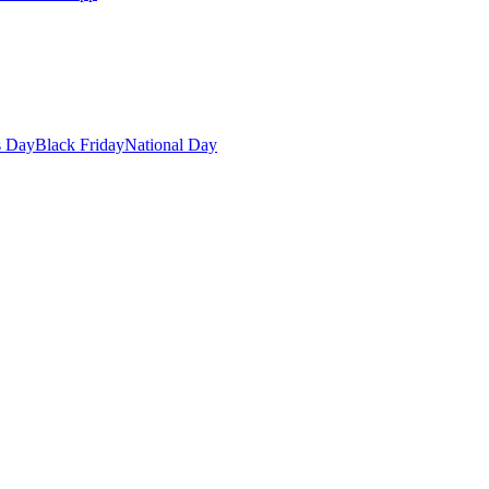
s Day
Black Friday
National Day