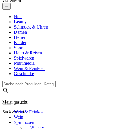
Warenkorb
Neu
Beauty
Schmuck & Uhren
Damen
Herren
Kinder
Sport
Heim & Reisen
Spielwaren
Multimedia
Wein & Feinkost
Geschenke
Meist gesucht
Suchverlauf
Wein & Feinkost
Wein
Spirituosen
Whisky