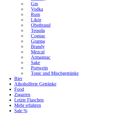
Gin
Vodka
Rum
Likör
Obstbrand
Tequila
Cognac
Grappa
Brandy
Mezcal
Armagnac
Sake
Portwein
Tonic und Mischgetränke
Bier
Alkoholfreie Getränke
Food
Zigarren
Letzte Flaschen
Mehr erfahren
Sale %