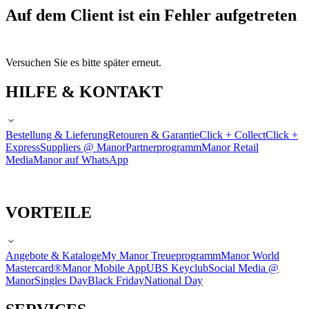
Auf dem Client ist ein Fehler aufgetreten
Versuchen Sie es bitte später erneut.
HILFE & KONTAKT
Bestellung & Lieferung
Retouren & Garantie
Click + Collect
Click +
Express
Suppliers @ Manor
Partnerprogramm
Manor Retail
Media
Manor auf WhatsApp
VORTEILE
Angebote & Kataloge
My Manor Treueprogramm
Manor World
Mastercard®
Manor Mobile App
UBS Keyclub
Social Media @
Manor
Singles Day
Black Friday
National Day