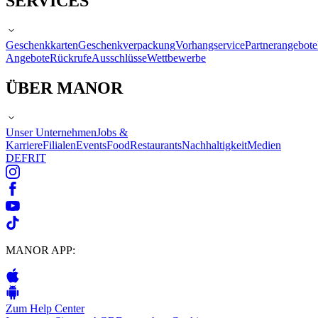
SERVICES
Geschenkkarten
Geschenkverpackung
Vorhangservice
Partnerangebote
Angebote
Rückrufe
Ausschlüsse
Wettbewerbe
ÜBER MANOR
Unser Unternehmen
Jobs &
Karriere
Filialen
Events
Food
Restaurants
Nachhaltigkeit
Medien
DE
FR
IT
MANOR APP:
Zum Help Center