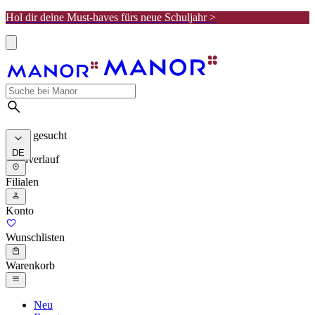
Hol dir deine Must-haves fürs neue Schuljahr >
Meist gesucht
DE
Suchverlauf
Filialen
Konto
Wunschlisten
Warenkorb
Neu