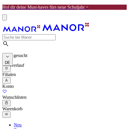
Hol dir deine Must-haves fürs neue Schuljahr >
Meist gesucht
DE
Suchverlauf
Filialen
Konto
Wunschlisten
Warenkorb
Neu