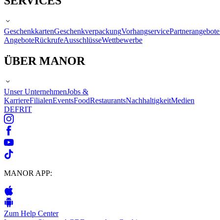
SERVICES
Geschenkkarten
Geschenkverpackung
Vorhangservice
Partnerangebote
Angebote
Rückrufe
Ausschlüsse
Wettbewerbe
ÜBER MANOR
Unser Unternehmen
Jobs &
Karriere
Filialen
Events
Food
Restaurants
Nachhaltigkeit
Medien
DE
FR
IT
MANOR APP:
Zum Help Center