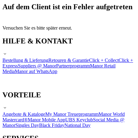
Auf dem Client ist ein Fehler aufgetreten
Versuchen Sie es bitte später erneut.
HILFE & KONTAKT
Bestellung & Lieferung
Retouren & Garantie
Click + Collect
Click +
Express
Suppliers @ Manor
Partnerprogramm
Manor Retail
Media
Manor auf WhatsApp
VORTEILE
Angebote & Kataloge
My Manor Treueprogramm
Manor World
Mastercard®
Manor Mobile App
UBS Keyclub
Social Media @
Manor
Singles Day
Black Friday
National Day