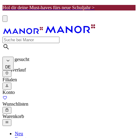
Hol dir deine Must-haves fürs neue Schuljahr >
Meist gesucht
DE
Suchverlauf
Filialen
Konto
Wunschlisten
Warenkorb
Neu