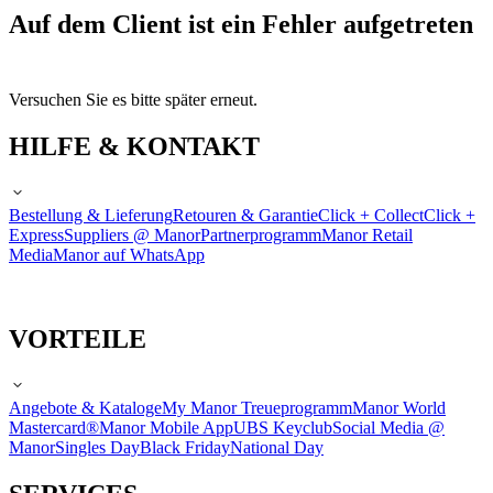
Auf dem Client ist ein Fehler aufgetreten
Versuchen Sie es bitte später erneut.
HILFE & KONTAKT
Bestellung & Lieferung
Retouren & Garantie
Click + Collect
Click +
Express
Suppliers @ Manor
Partnerprogramm
Manor Retail
Media
Manor auf WhatsApp
VORTEILE
Angebote & Kataloge
My Manor Treueprogramm
Manor World
Mastercard®
Manor Mobile App
UBS Keyclub
Social Media @
Manor
Singles Day
Black Friday
National Day