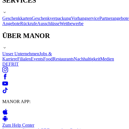
SERVICES
Geschenkkarten
Geschenkverpackung
Vorhangservice
Partnerangebote
Angebote
Rückrufe
Ausschlüsse
Wettbewerbe
ÜBER MANOR
Unser Unternehmen
Jobs &
Karriere
Filialen
Events
Food
Restaurants
Nachhaltigkeit
Medien
DE
FR
IT
MANOR APP:
Zum Help Center