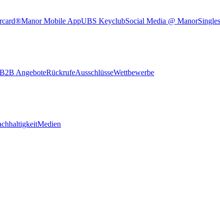
rcard®
Manor Mobile App
UBS Keyclub
Social Media @ Manor
Single
B2B Angebote
Rückrufe
Ausschlüsse
Wettbewerbe
chhaltigkeit
Medien