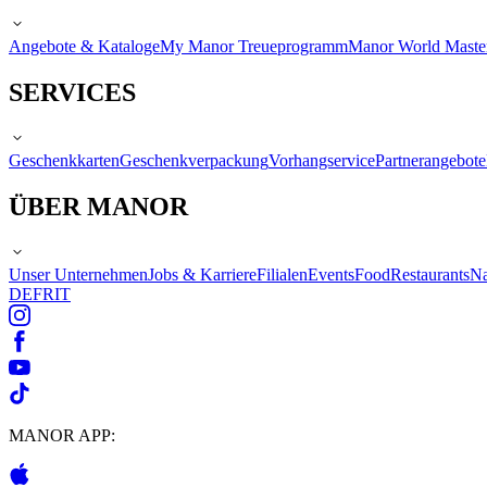
Angebote & Kataloge
My Manor Treueprogramm
Manor World Maste
SERVICES
Geschenkkarten
Geschenkverpackung
Vorhangservice
Partnerangebote
ÜBER MANOR
Unser Unternehmen
Jobs & Karriere
Filialen
Events
Food
Restaurants
Na
DE
FR
IT
MANOR APP: