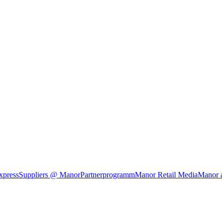
xpress
Suppliers @ Manor
Partnerprogramm
Manor Retail Media
Manor 