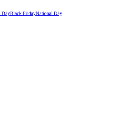
s Day
Black Friday
National Day