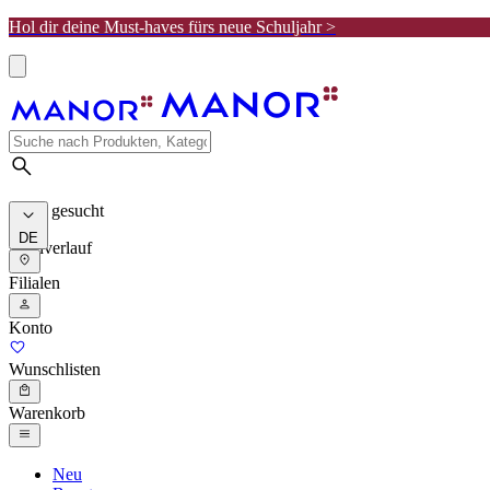
Hol dir deine Must-haves fürs neue Schuljahr >
Meist gesucht
DE
Suchverlauf
Filialen
Konto
Wunschlisten
Warenkorb
Neu