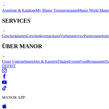
Angebote & Kataloge
My Manor Treueprogramm
Manor World Maste
SERVICES
Geschenkkarten
Geschenkverpackung
Vorhangservice
Partnerangebote
ÜBER MANOR
Unser Unternehmen
Jobs & Karriere
Filialen
Events
Food
Restaurants
Na
DE
FR
IT
MANOR APP: