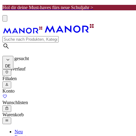
Hol dir deine Must-haves fürs neue Schuljahr >
Meist gesucht
DE
Suchverlauf
Filialen
Konto
Wunschlisten
Warenkorb
Neu