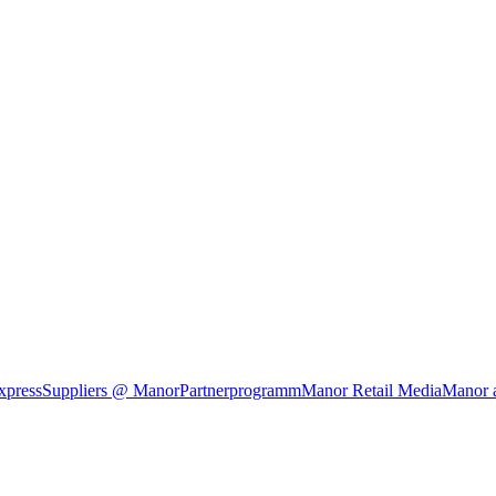
xpress
Suppliers @ Manor
Partnerprogramm
Manor Retail Media
Manor 