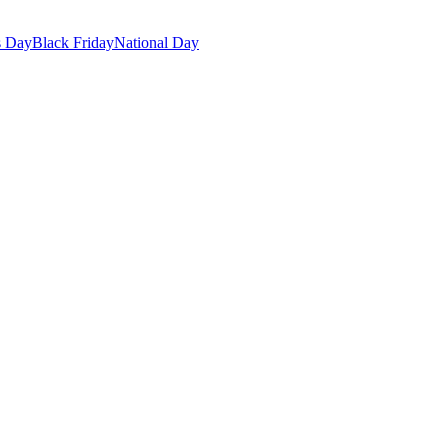
s Day
Black Friday
National Day