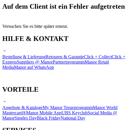
Auf dem Client ist ein Fehler aufgetreten
Versuchen Sie es bitte später erneut.
HILFE & KONTAKT
Bestellung & Lieferung
Retouren & Garantie
Click + Collect
Click +
Express
Suppliers @ Manor
Partnerprogramm
Manor Retail
Media
Manor auf WhatsApp
VORTEILE
Angebote & Kataloge
My Manor Treueprogramm
Manor World
Mastercard®
Manor Mobile App
UBS Keyclub
Social Media @
Manor
Singles Day
Black Friday
National Day