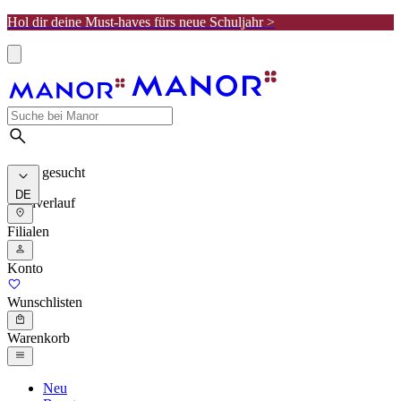
Hol dir deine Must-haves fürs neue Schuljahr >
Meist gesucht
DE
Suchverlauf
Filialen
Konto
Wunschlisten
Warenkorb
Neu