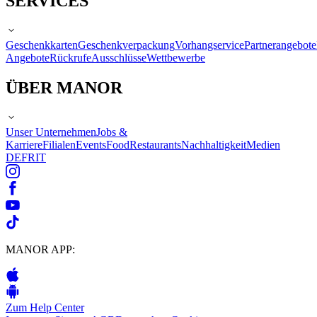
SERVICES
Geschenkkarten
Geschenkverpackung
Vorhangservice
Partnerangebote
Angebote
Rückrufe
Ausschlüsse
Wettbewerbe
ÜBER MANOR
Unser Unternehmen
Jobs &
Karriere
Filialen
Events
Food
Restaurants
Nachhaltigkeit
Medien
DE
FR
IT
MANOR APP:
Zum Help Center