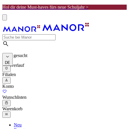
Hol dir deine Must-haves fürs neue Schuljahr >
Meist gesucht
DE
Suchverlauf
Filialen
Konto
Wunschlisten
Warenkorb
Neu