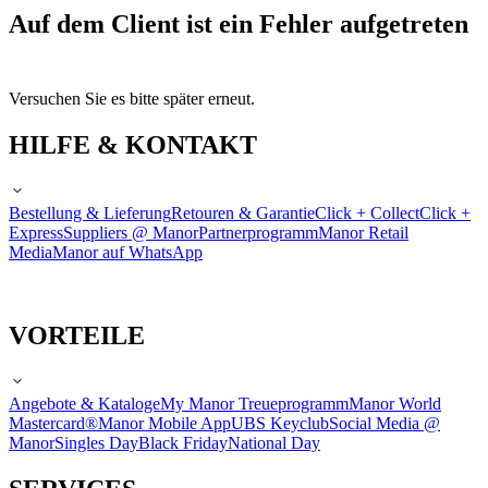
Auf dem Client ist ein Fehler aufgetreten
Versuchen Sie es bitte später erneut.
HILFE & KONTAKT
Bestellung & Lieferung
Retouren & Garantie
Click + Collect
Click +
Express
Suppliers @ Manor
Partnerprogramm
Manor Retail
Media
Manor auf WhatsApp
VORTEILE
Angebote & Kataloge
My Manor Treueprogramm
Manor World
Mastercard®
Manor Mobile App
UBS Keyclub
Social Media @
Manor
Singles Day
Black Friday
National Day