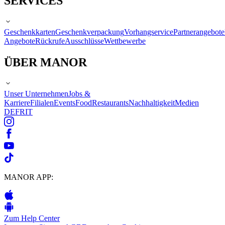
SERVICES
Geschenkkarten
Geschenkverpackung
Vorhangservice
Partnerangebote
Angebote
Rückrufe
Ausschlüsse
Wettbewerbe
ÜBER MANOR
Unser Unternehmen
Jobs &
Karriere
Filialen
Events
Food
Restaurants
Nachhaltigkeit
Medien
DE
FR
IT
MANOR APP:
Zum Help Center