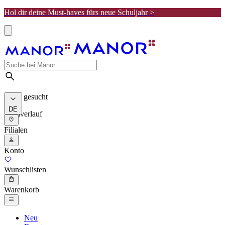
Hol dir deine Must-haves fürs neue Schuljahr >
Meist gesucht
DE
Suchverlauf
Filialen
Konto
Wunschlisten
Warenkorb
Neu