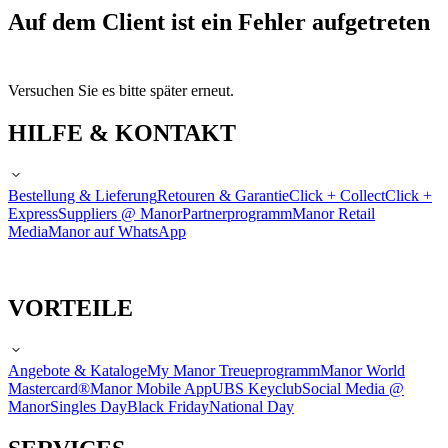
Auf dem Client ist ein Fehler aufgetreten
Versuchen Sie es bitte später erneut.
HILFE & KONTAKT
Bestellung & Lieferung
Retouren & Garantie
Click + Collect
Click +
Express
Suppliers @ Manor
Partnerprogramm
Manor Retail
Media
Manor auf WhatsApp
VORTEILE
Angebote & Kataloge
My Manor Treueprogramm
Manor World
Mastercard®
Manor Mobile App
UBS Keyclub
Social Media @
Manor
Singles Day
Black Friday
National Day