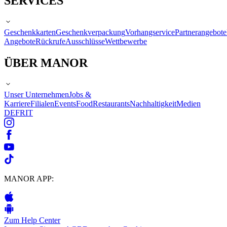
SERVICES
Geschenkkarten
Geschenkverpackung
Vorhangservice
Partnerangebote
Angebote
Rückrufe
Ausschlüsse
Wettbewerbe
ÜBER MANOR
Unser Unternehmen
Jobs &
Karriere
Filialen
Events
Food
Restaurants
Nachhaltigkeit
Medien
DE
FR
IT
MANOR APP:
Zum Help Center