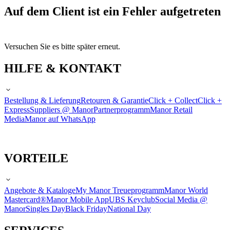
Auf dem Client ist ein Fehler aufgetreten
Versuchen Sie es bitte später erneut.
HILFE & KONTAKT
Bestellung & Lieferung
Retouren & Garantie
Click + Collect
Click +
Express
Suppliers @ Manor
Partnerprogramm
Manor Retail
Media
Manor auf WhatsApp
VORTEILE
Angebote & Kataloge
My Manor Treueprogramm
Manor World
Mastercard®
Manor Mobile App
UBS Keyclub
Social Media @
Manor
Singles Day
Black Friday
National Day