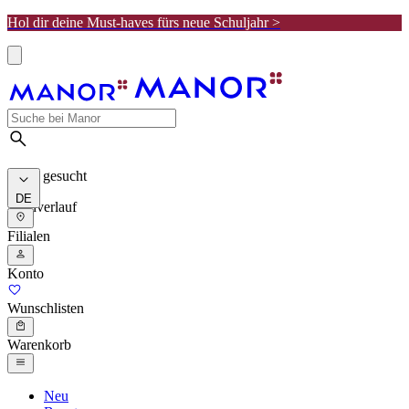
Hol dir deine Must-haves fürs neue Schuljahr >
Meist gesucht
DE
Suchverlauf
Filialen
Konto
Wunschlisten
Warenkorb
Neu