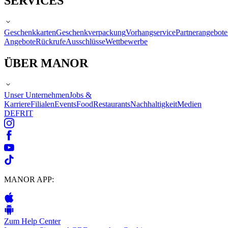
SERVICES
Geschenkkarten
Geschenkverpackung
Vorhangservice
Partnerangebote
Angebote
Rückrufe
Ausschlüsse
Wettbewerbe
ÜBER MANOR
Unser Unternehmen
Jobs &
Karriere
Filialen
Events
Food
Restaurants
Nachhaltigkeit
Medien
DE
FR
IT
MANOR APP:
Zum Help Center