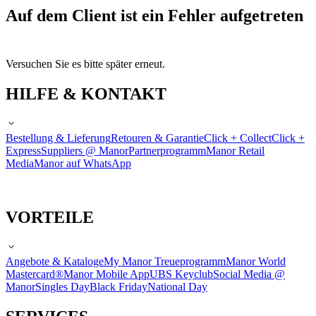
Auf dem Client ist ein Fehler aufgetreten
Versuchen Sie es bitte später erneut.
HILFE & KONTAKT
Bestellung & Lieferung
Retouren & Garantie
Click + Collect
Click +
Express
Suppliers @ Manor
Partnerprogramm
Manor Retail
Media
Manor auf WhatsApp
VORTEILE
Angebote & Kataloge
My Manor Treueprogramm
Manor World
Mastercard®
Manor Mobile App
UBS Keyclub
Social Media @
Manor
Singles Day
Black Friday
National Day