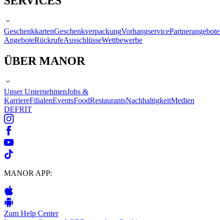
SERVICES
Geschenkkarten
Geschenkverpackung
Vorhangservice
Partnerangebote
Angebote
Rückrufe
Ausschlüsse
Wettbewerbe
ÜBER MANOR
Unser Unternehmen
Jobs &
Karriere
Filialen
Events
Food
Restaurants
Nachhaltigkeit
Medien
DE
FR
IT
MANOR APP:
Zum Help Center