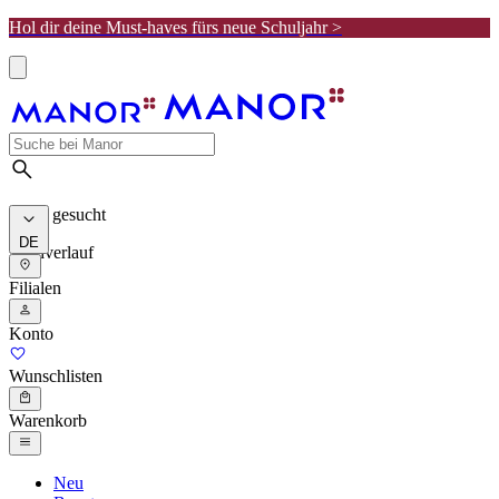
Hol dir deine Must-haves fürs neue Schuljahr >
Meist gesucht
DE
Suchverlauf
Filialen
Konto
Wunschlisten
Warenkorb
Neu