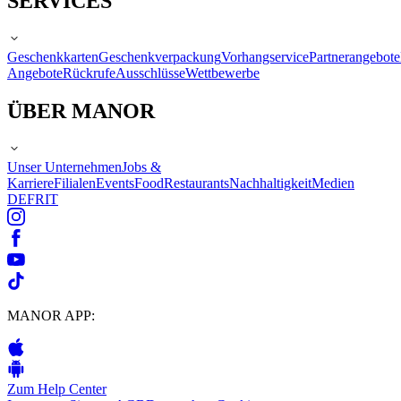
SERVICES
Geschenkkarten
Geschenkverpackung
Vorhangservice
Partnerangebote
Angebote
Rückrufe
Ausschlüsse
Wettbewerbe
ÜBER MANOR
Unser Unternehmen
Jobs &
Karriere
Filialen
Events
Food
Restaurants
Nachhaltigkeit
Medien
DE
FR
IT
MANOR APP:
Zum Help Center