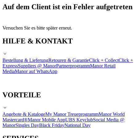
Auf dem Client ist ein Fehler aufgetreten
Versuchen Sie es bitte später erneut.
HILFE & KONTAKT
Bestellung & Lieferung
Retouren & Garantie
Click + Collect
Click +
Express
Suppliers @ Manor
Partnerprogramm
Manor Retail
Media
Manor auf WhatsApp
VORTEILE
Angebote & Kataloge
My Manor Treueprogramm
Manor World
Mastercard®
Manor Mobile App
UBS Keyclub
Social Media @
Manor
Singles Day
Black Friday
National Day