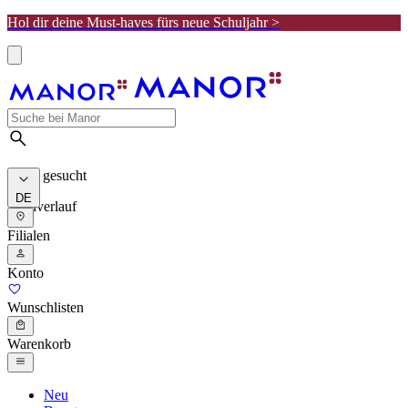
Hol dir deine Must-haves fürs neue Schuljahr >
Meist gesucht
DE
Suchverlauf
Filialen
Konto
Wunschlisten
Warenkorb
Neu