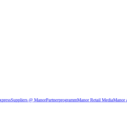
xpress
Suppliers @ Manor
Partnerprogramm
Manor Retail Media
Manor 