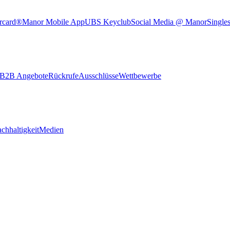
rcard®
Manor Mobile App
UBS Keyclub
Social Media @ Manor
Single
B2B Angebote
Rückrufe
Ausschlüsse
Wettbewerbe
chhaltigkeit
Medien