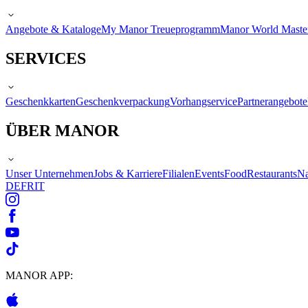
Angebote & Kataloge
My Manor Treueprogramm
Manor World Maste
SERVICES
Geschenkkarten
Geschenkverpackung
Vorhangservice
Partnerangebote
ÜBER MANOR
Unser Unternehmen
Jobs & Karriere
Filialen
Events
Food
Restaurants
Na
DE
FR
IT
MANOR APP: