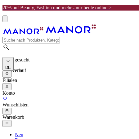
20% auf Beauty, Fashion und mehr - nur heute online >
Meist gesucht
DE
Suchverlauf
Filialen
Konto
Wunschlisten
Warenkorb
Neu