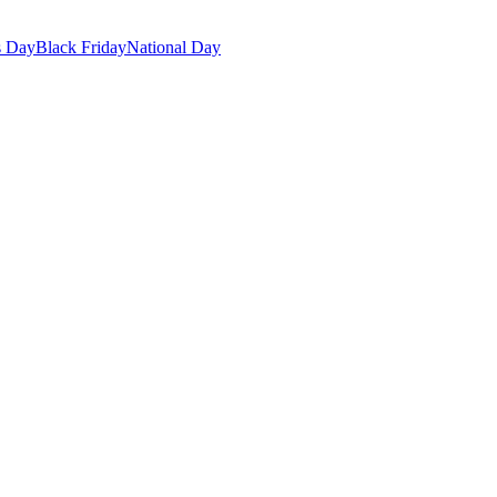
s Day
Black Friday
National Day