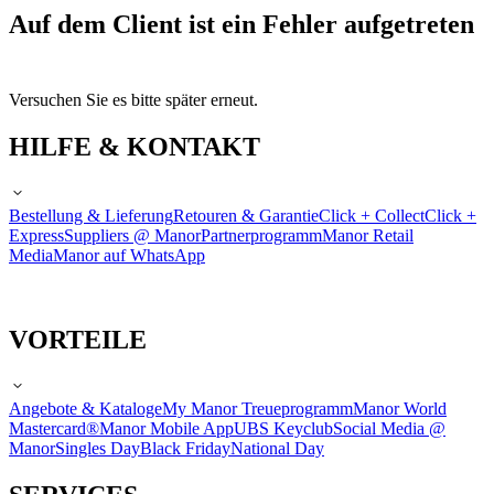
Auf dem Client ist ein Fehler aufgetreten
Versuchen Sie es bitte später erneut.
HILFE & KONTAKT
Bestellung & Lieferung
Retouren & Garantie
Click + Collect
Click +
Express
Suppliers @ Manor
Partnerprogramm
Manor Retail
Media
Manor auf WhatsApp
VORTEILE
Angebote & Kataloge
My Manor Treueprogramm
Manor World
Mastercard®
Manor Mobile App
UBS Keyclub
Social Media @
Manor
Singles Day
Black Friday
National Day