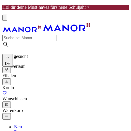
Hol dir deine Must-haves fürs neue Schuljahr >
Meist gesucht
DE
Suchverlauf
Filialen
Konto
Wunschlisten
Warenkorb
Neu