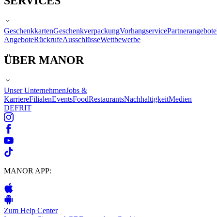
SERVICES
Geschenkkarten
Geschenkverpackung
Vorhangservice
Partnerangebote
Angebote
Rückrufe
Ausschlüsse
Wettbewerbe
ÜBER MANOR
Unser Unternehmen
Jobs &
Karriere
Filialen
Events
Food
Restaurants
Nachhaltigkeit
Medien
DE
FR
IT
MANOR APP:
Zum Help Center