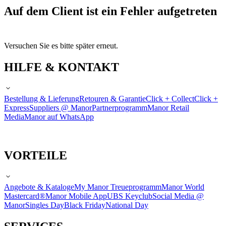
Auf dem Client ist ein Fehler aufgetreten
Versuchen Sie es bitte später erneut.
HILFE & KONTAKT
Bestellung & Lieferung
Retouren & Garantie
Click + Collect
Click +
Express
Suppliers @ Manor
Partnerprogramm
Manor Retail
Media
Manor auf WhatsApp
VORTEILE
Angebote & Kataloge
My Manor Treueprogramm
Manor World
Mastercard®
Manor Mobile App
UBS Keyclub
Social Media @
Manor
Singles Day
Black Friday
National Day