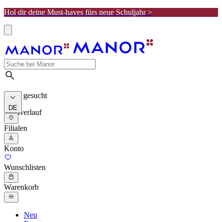
Hol dir deine Must-haves fürs neue Schuljahr >
Meist gesucht
DE
Suchverlauf
Filialen
Konto
Wunschlisten
Warenkorb
Neu