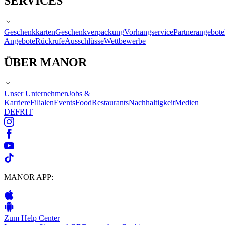
SERVICES
Geschenkkarten
Geschenkverpackung
Vorhangservice
Partnerangebote
Angebote
Rückrufe
Ausschlüsse
Wettbewerbe
ÜBER MANOR
Unser Unternehmen
Jobs &
Karriere
Filialen
Events
Food
Restaurants
Nachhaltigkeit
Medien
DE
FR
IT
MANOR APP:
Zum Help Center